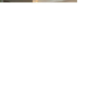
Suite 6
Suite 6 biedt plaats aan maximaal 4
personen en is geschikt voor gezinnen of
kleine groepen. De suite beschikt over een
slaapkamer, badkamer, televisie, koelkast
en een gezellige eethoek. De keuken is
uitgerust met een vaatwasser,
koffiezetapparaat, waterkoker, koelkast
en vriezer. In de woonkamer staat een
slaapbank voor 2 personen. Suite 6 kan
samen met kamer 5 en kamer 8 worden