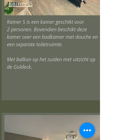
Kamer 5
Kamer 5
is een
kamer geschikt voor
2
personen
. Bovendien beschikt deze
kamer
over een badkamer met douche en
een separa
te toiletr
uimte.
Met
balkon op het zuiden met uitzicht op
de Goldeck.