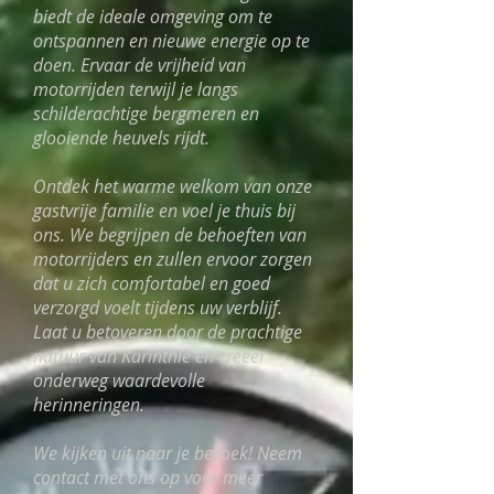
biedt de ideale omgeving om te
ontspannen en nieuwe energie op te
doen. Ervaar de vrijheid van
motorrijden terwijl je langs
schilderachtige bergmeren en
glooiende heuvels rijdt.
Ontdek het warme welkom van onze
gastvrije familie en voel je thuis bij
ons. We begrijpen de behoeften van
motorrijders en zullen ervoor zorgen
dat u zich comfortabel en goed
verzorgd voelt tijdens uw verblijf.
Laat u betoveren door de prachtige
natuur van Karinthië en creëer
onderweg waardevolle
herinneringen.
We kijken uit naar je bezoek! Neem
contact met ons op voor meer