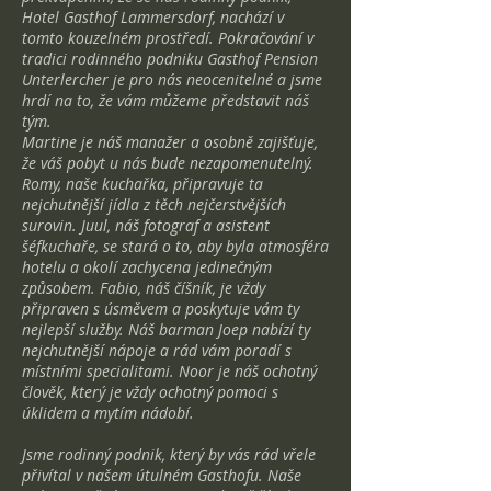
Hotel Gasthof Lammersdorf, nachází v
tomto kouzelném prostředí. Pokračování v
tradici rodinného podniku Gasthof Pension
Unterlercher je pro nás neocenitelné a jsme
hrdí na to, že vám můžeme představit náš
tým.
Martine je náš manažer a osobně zajišťuje,
že váš pobyt u nás bude nezapomenutelný.
Romy, naše kuchařka, připravuje ta
nejchutnější jídla z těch nejčerstvějších
surovin. Juul, náš fotograf a asistent
šéfkuchaře, se stará o to, aby byla atmosféra
hotelu a okolí zachycena jedinečným
způsobem. Fabio, náš číšník, je vždy
připraven s úsměvem a poskytuje vám ty
nejlepší služby. Náš barman Joep nabízí ty
nejchutnější nápoje a rád vám poradí s
místními specialitami. Noor je náš ochotný
člověk, který je vždy ochotný pomoci s
úklidem a mytím nádobí.
Jsme rodinný podnik, který by vás rád vřele
přivítal v našem útulném Gasthofu. Naše