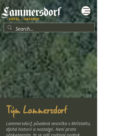
Tým Lammersdorf
Lammersdorf, půvabná vesnička v Millstattu,
dýchá historií a nostalgií. Není proto
překvapením, že se náš rodinný podnik,