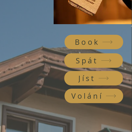
Book
Spát
Jíst
Volání