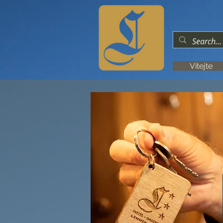
Vítejte
Restaurace
Jehněčí 10
Motor hotel E-
Bike Ski Zimní
sporty