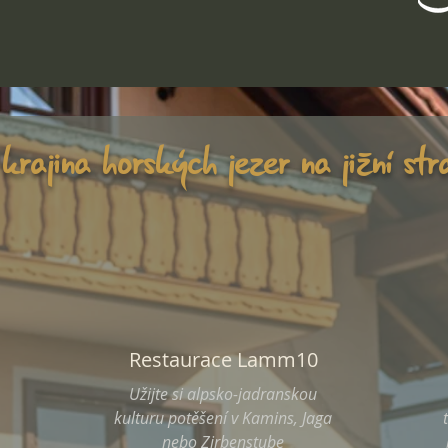
krajina horských jezer na jižní str
Restaurace Lamm10
Užijte si alpsko-jadranskou
kulturu potěšení v Kamins, Jaga
nebo Zirbenstube