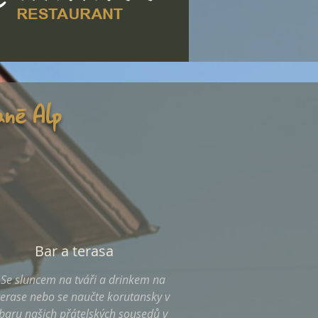
aně Alp
Bar a terasa
Se sluncem na tváři a drinkem na
terase nebo se naučte korutansky v
baru našich přátelských sousedů v