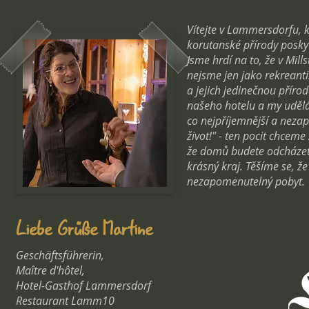
Vítejte v Lammersdorfu, 
korutanské přírody posky
Jsme hrdí na to, že v Mill
nejsme jen jako rekreant
a jejich jedinečnou příro
našeho hotelu a my udělá
co nejpříjemnější a nezap
život!" - ten pocit chcem
že domů budete odcháze
krásný kraj. Těšíme se, 
nezapomenutelný pobyt.
Liebe Grüße Martine
Geschäftsführerin,
Maître d'hôtel,
Hotel-Gasthof Lammersdorf
Restaurant Lamm10