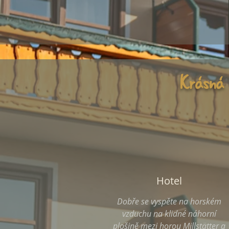
Krásná 
Hotel
Dobře se vyspěte na horském
vzduchu na klidné náhorní
plošině mezi horou Millstätter a