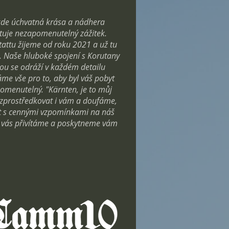
kde úchvatná krása a nádhera
tuje nezapomenutelný zážitek.
stattu žijeme od roku 2021 a už tu
i. Naše hluboké spojení s Korutany
dou se odráží v každém detailu
me vše pro to, aby byl váš pobyt
omenutelný. "Kärnten, je to můj
e zprostředkovat i vám a doufáme,
t s cennými vzpomínkami na náš
že vás přivítáme a poskytneme vám