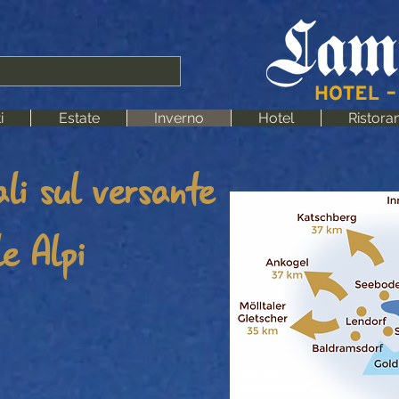
i
Estate
Inverno
Hotel
Ristora
li sul versante
le Alpi