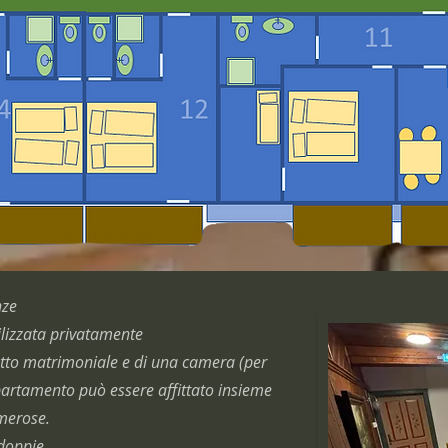
nze
ilizzata privatamente
etto matrimoniale e di una camera (per
partamento può essere affittato insieme
merose.
doppie