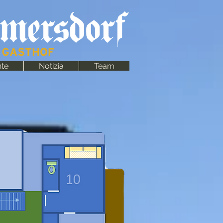
nte
Notizia
Team