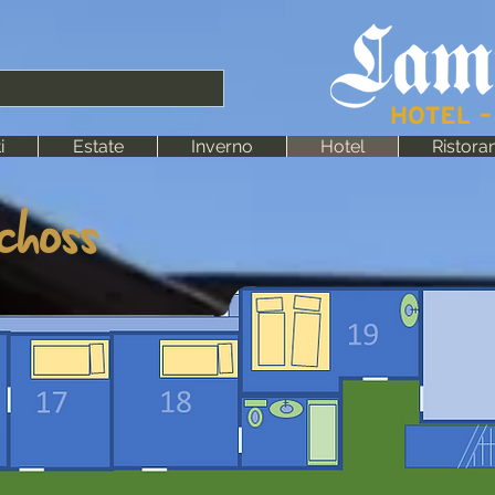
i
Estate
Inverno
Hotel
Ristora
choss