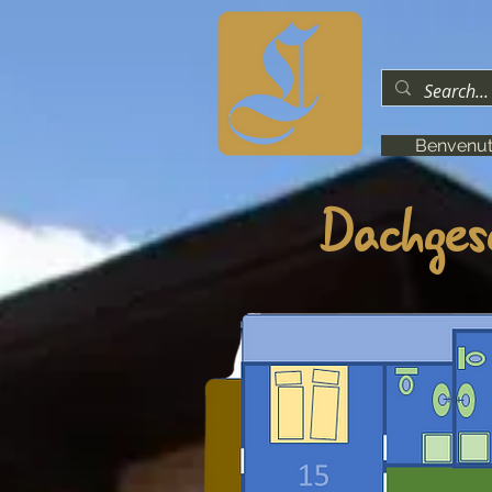
Benvenut
Dachges