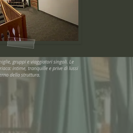
glie, gruppi e viaggiatori singoli. Le
ca: intime, tranquille e prive di lussi
erno della struttura.