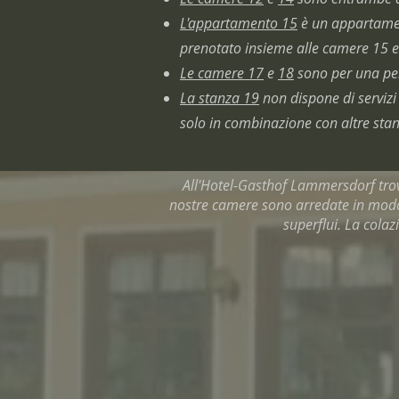
L'appartamento 15
è un appartamen
prenotato insieme alle camere 15 e
Le camere 17
e
18
sono per una pe
La stanza 19
non dispone di servizi 
solo in combinazione con altre stan
All'Hotel-Gasthof Lammersdorf trover
nostre camere sono arredate in modo p
superflui. La colaz