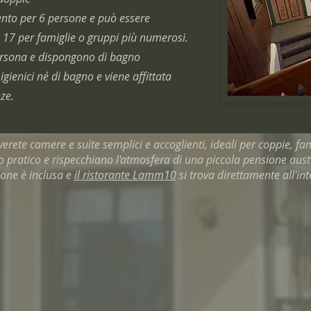
to per 6 persone e può essere
 17 per famiglie o gruppi più numerosi.
rsona e dispongono di bagno
igienici né di bagno e viene affittata
ze.
ete camere e suite semplici e accoglienti, ideali per coppie, fami
ratico e rispecchiano l'atmosfera di una piccola pensione austria
ione è inclusa e
il ristorante Lamm10
si trova direttamente all'int